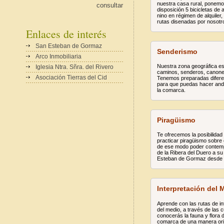
nuestra casa rural, ponemo
consultar
disposición 5 bicicletas de 
nino en régimen de alquiler,
rutas disenadas por nosotr
Enlaces de interés
San Esteban de Gormaz
Senderismo
Arco Inmobiliaria
Nuestra zona geográfica es
Iglesia Ntra. Sñra. del Rivero
caminos, senderos, canone
Asociación Tierras del Cid
Tenemos preparadas difere
para que puedas hacer and
la comarca.
Piragüismo
Te ofrecemos la posibilidad
practicar piragüismo sobre 
de ese modo poder contempl
de la Ribera del Duero a s
Esteban de Gormaz desde 
Interpretación del 
Aprende con las rutas de in
del medio, a través de las 
conocerás la fauna y flora 
comarca de una manera orig